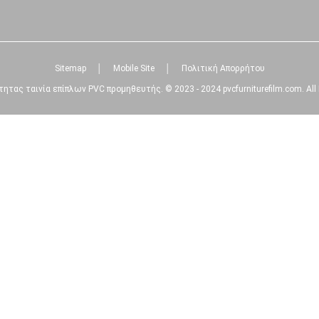
Sitemap
│
Mobile Site
│
Πολιτική Απορρήτου
τητας ταινία επίπλων PVC προμηθευτής. © 2023 - 2024 pvcfurniturefilm.com. All 