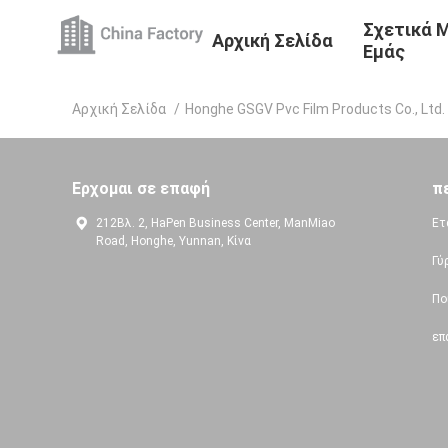
Σχετικά 
Αρχική Σελίδα
Εμάς
Αρχική Σελίδα
/
Honghe GSGV Pvc Film Products Co., Ltd
Ερχομαι σε επαφή
π
212Βλ. 2, HaPen Business Center, ManMiao
Ετ
Road, Honghe, Yunnan, Κίνα
Γύ
Πο
επ