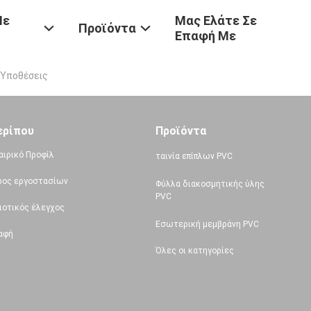
Με
Μας Ελάτε Σε
Προϊόντα
Επαφή Με
. Υποθέσεις
ερίπου
Προϊόντα
αιρικό Προφίλ
ταινία επίπλων PVC
ρος εργοστασίων
Φύλλα διακοσμητικής ύλης
PVC
ιοτικός έλεγχος
Εσωτερική μεμβράνη PVC
αφή
Όλες οι κατηγορίες